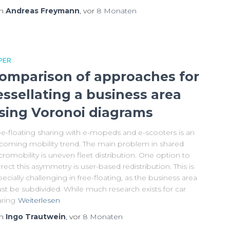
on
Andreas Freymann
, vor
8 Monaten
PER
omparison of approaches for
essellating a business area
sing Voronoi diagrams
ee-floating sharing with e-mopeds and e-scooters is an
coming mobility trend. The main problem in shared
romobility is uneven fleet distribution. One option to
rect this asymmetry is user-based redistribution. This is
ecially challenging in free-floating, as the business area
st be subdivided. While much research exists for car
aring
Weiterlesen
on
Ingo Trautwein
, vor
8 Monaten