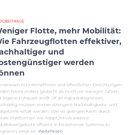
OGBEITRÄGE
eniger Flotte, mehr Mobilität:
ie Fahrzeugflotten effektiver,
achhaltiger und
ostengünstiger werden
önnen
enstreisen in Unternehmen und öffentlichen Einrichtungen
rden heute anders gedacht als noch vor wenigen Jahren.
r eigene Fuhrpark stößt oft an Kapazitätsgrenzen,
eichzeitig müssen immer strengere Nachhaltigkeits- und
dgetziele erfüllt werden. Wie es gelingen kann, durch
gitale Plattformen wie Adapt2Move externe
bilitätsangebote effizient in bestehende Systeme zu
egrieren, zeigt ein
Weiterlesen