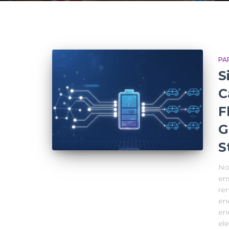
PA
S
C
F
G
S
No
ens
re
en
en
ele