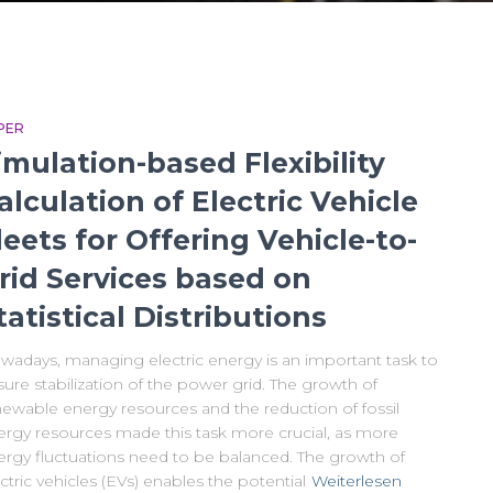
PER
imulation-based Flexibility
alculation of Electric Vehicle
leets for Offering Vehicle-to-
rid Services based on
tatistical Distributions
wadays, managing electric energy is an important task to
ure stabilization of the power grid. The growth of
newable energy resources and the reduction of fossil
ergy resources made this task more crucial, as more
ergy fluctuations need to be balanced. The growth of
ctric vehicles (EVs) enables the potential
Weiterlesen