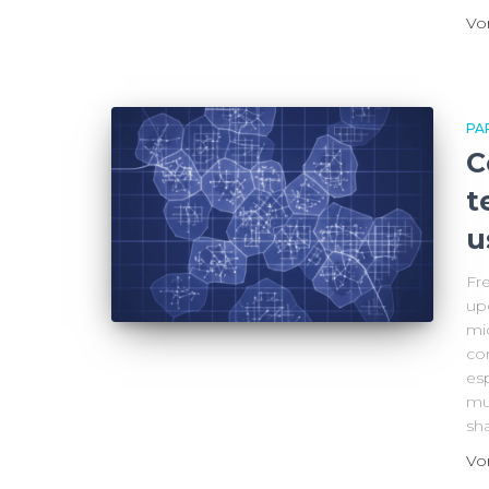
V
PA
C
t
u
Fr
up
mic
cor
esp
mu
sh
V