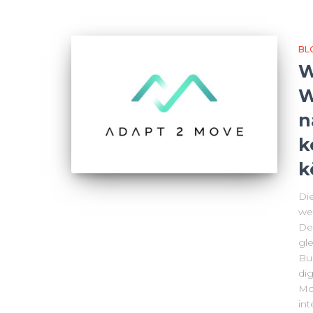
BL
W
W
n
k
k
Di
we
De
gl
Bu
di
Mo
int